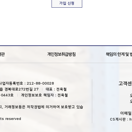
약관
개인정보취급방침
책임의 한계 및 
고객
사업자등록번호 : 212-88-00028
읍 경복대로272번길 27
대표 : 전옥철
-0443호
개인정보보호 책임자 : 전옥철
지, 거래정보등은 저작권법에 의거하여 보호받고 있습
이메일 :
ts reserved
CS게시판 :
h