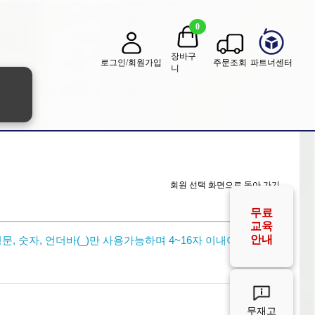
0
장바구
로그인/회원가입
주문조회
파트너센터
니
무료
교육
안내
무재고