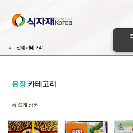
본
≡
전체 카테고리
된장
카테고리
총
62
개 상품