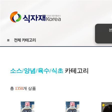
본
≡
전체 카테고리
소스/양념/육수/식초
카테고리
총
1350
개 상품