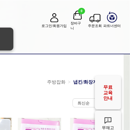
0
장바구
로그인/회원가입
주문조회
파트너센터
니
주방잡화
냅킨/화장지/물티슈
무료
교육
안내
무재고