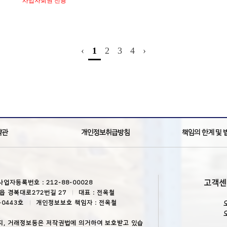
사업자회원 전용
‹
1
2
3
4
›
약관
개인정보취급방침
책임의 한계 및 
고객
사업자등록번호 : 212-88-00028
읍 경복대로272번길 27
대표 : 전옥철
-0443호
개인정보보호 책임자 : 전옥철
지, 거래정보등은 저작권법에 의거하여 보호받고 있습