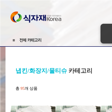
≡
전체 카테고리
냅킨/화장지/물티슈
카테고리
총
95
개 상품