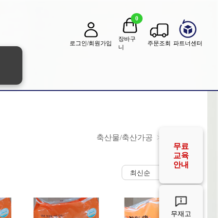
0
장바구
로그인/회원가입
주문조회
파트너센터
니
축산물/축산가공
돈까스
무료
교육
안내
무재고