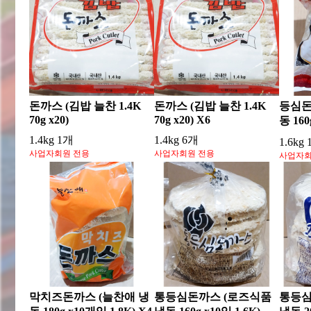
돈까스 (김밥 늘찬 1.4K
돈까스 (김밥 늘찬 1.4K
등심돈
70g x20)
70g x20) X6
동 160
1.4kg 1개
1.4kg 6개
1.6kg
사업자회원 전용
사업자회원 전용
사업자회
막치즈돈까스 (늘찬애 냉
통등심돈까스 (로즈식품
통등심