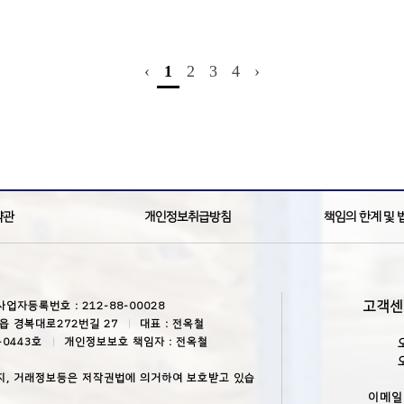
‹
1
2
3
4
›
약관
개인정보취급방침
책임의 한계 및 
고객
사업자등록번호 : 212-88-00028
읍 경복대로272번길 27
대표 : 전옥철
-0443호
개인정보보호 책임자 : 전옥철
지, 거래정보등은 저작권법에 의거하여 보호받고 있습
이메일 :