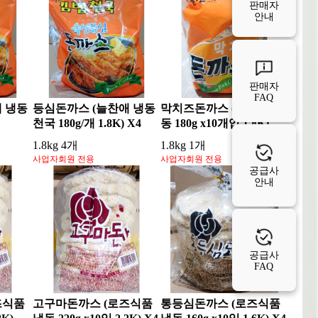
판매자
안내
판매자
FAQ
 냉동
등심돈까스 (늘찬애 냉동
막치즈돈까스 (늘찬애 냉
천국 180g/개 1.8K) X4
동 180g x10개입 1.8K)
1.8kg 4개
1.8kg 1개
사업자회원 전용
사업자회원 전용
공급사
안내
공급사
FAQ
즈식품
고구마돈까스 (로즈식품
통등심돈까스 (로즈식품