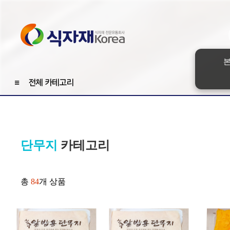
본
≡
전체 카테고리
단무지
카테고리
총
84
개 상품