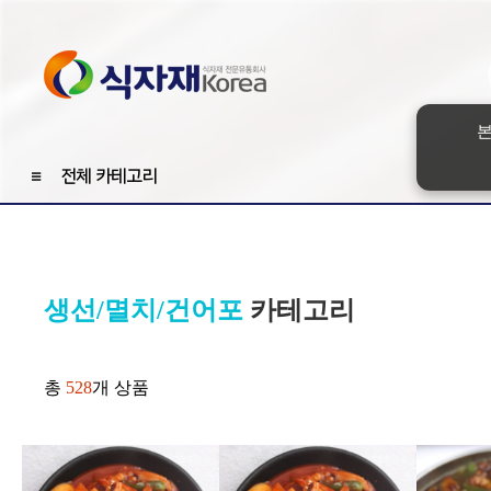
본
≡
전체 카테고리
생선/멸치/건어포
카테고리
총
528
개 상품