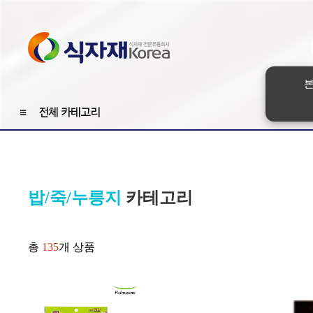
본
≡
전체 카테고리
밥/죽/누릉지
카테고리
총
135
개 상품