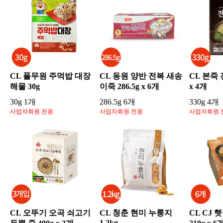
CL 풀무원 주먹밥 대장
CL 동원 양반 전복 새송
CL 본죽 
해물 30g
이죽 286.5g x 6개
x 4개
30g 1개
286.5g 6개
330g 4개
사업자회원 전용
사업자회원 전용
사업자회원 
CL 오뚜기 오곡 쇠고기
CL 청춘 현미 누룽지
CL CJ 
1.2kg