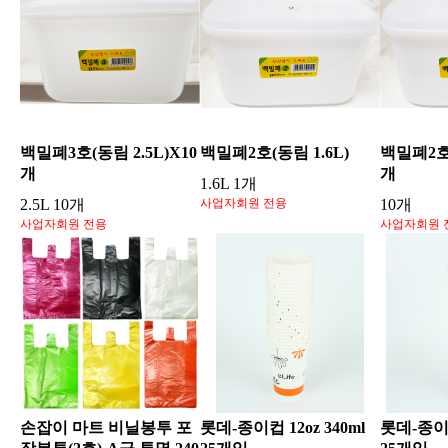
백밀폐3호(동림 2.5L)X10
백밀폐2호(동림 1.6L)
백밀폐2호(
개
개
1.6L 1개
2.5L 10개
사업자회원 전용
10개
사업자회원 전용
사업자회원 
손잡이 마트 비닐봉투 포
롯데-종이컵 12oz 340ml
롯데-종이컵 