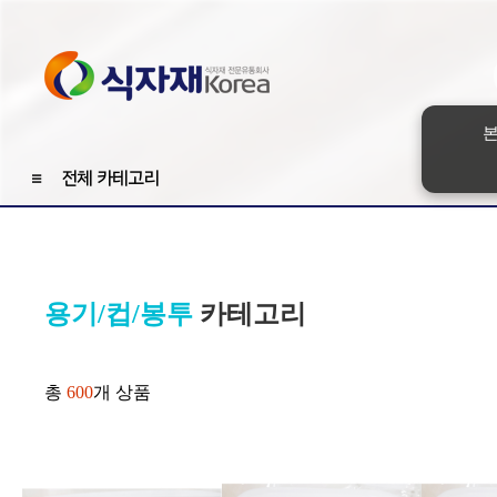
본
≡
전체 카테고리
용기/컵/봉투
카테고리
총
600
개 상품