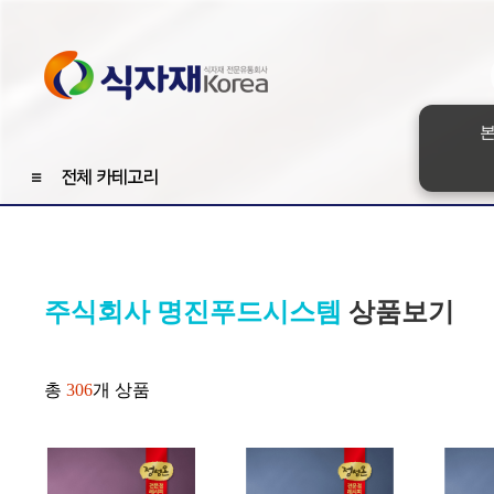
본
≡
전체 카테고리
주식회사 명진푸드시스템
상품보기
총
306
개 상품