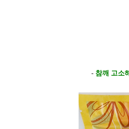
-
참깨 고소해(