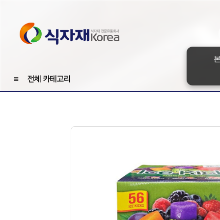
본
≡
전체 카테고리