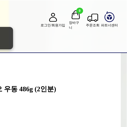
0
장바구
로그인/회원가입
주문조회
파트너센터
니
우동 486g (2인분)