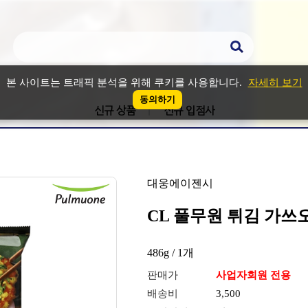
본 사이트는 트래픽 분석을 위해 쿠키를 사용합니다.
자세히 보기
동의하기
신규 상품
신규 입점사
대웅에이젠시
CL 풀무원 튀김 가쓰오 
486g / 1개
판매가
사업자회원 전용
배송비
3,500