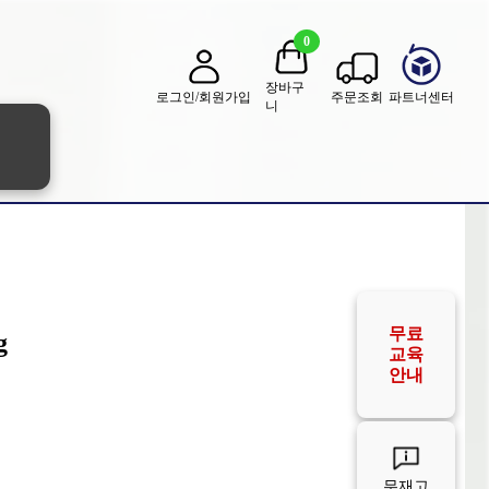
0
장바구
로그인/회원가입
주문조회
파트너센터
니
무료
g
교육
안내
무재고