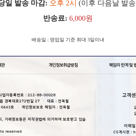
당일 발송 마감:
오후 2시
(이후 다음날 발송
반송료:
6,000원
배송일 : 영업일 기준 최대 3일이내
약관
개인정보취급방침
책임의 한계 및 
고객
사업자등록번호 : 212-88-00028
읍 경복대로272번길 27
대표 : 전옥철
-0443호
개인정보보호 책임자 : 전옥철
지, 거래정보등은 저작권법에 의거하여 보호받고 있습
이메일 :
ts reserved
CS게시판 :
h