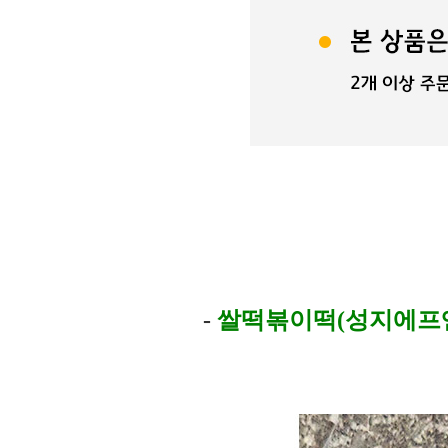
-
쌀떡볶이떡(성지에프앤