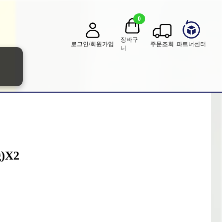
0
장바구
로그인/회원가입
주문조회
파트너센터
니
)X2