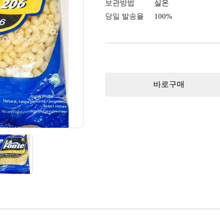
보관방법
실온
당일 발송율
100%
바로구매