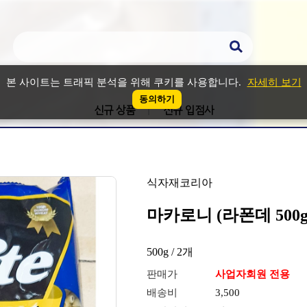
본 사이트는 트래픽 분석을 위해 쿠키를 사용합니다.
자세히 보기
동의하기
신규 상품
신규 입점사
식자재코리아
마카로니 (라폰데 500g
500g / 2개
판매가
사업자회원 전용
배송비
3,500