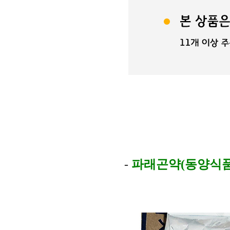
-
파래곤약(동양식품 