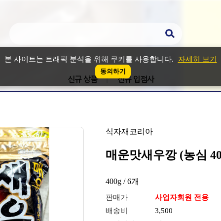
본 사이트는 트래픽 분석을 위해 쿠키를 사용합니다.
자세히 보기
동의하기
신규 상품
신규 입점사
식자재코리아
매운맛새우깡 (농심 400
400g / 6개
판매가
사업자회원 전용
배송비
3,500