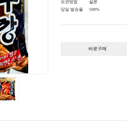
보관방법
실온
당일 발송율
100%
바로구매