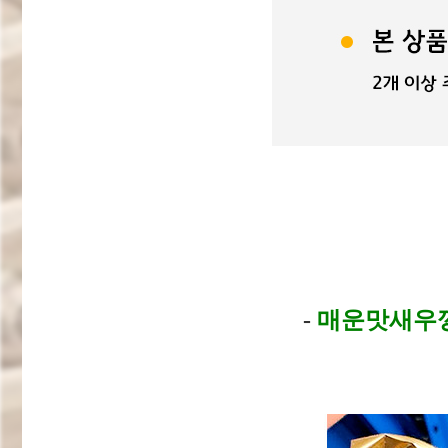
-
매운맛새우깡(