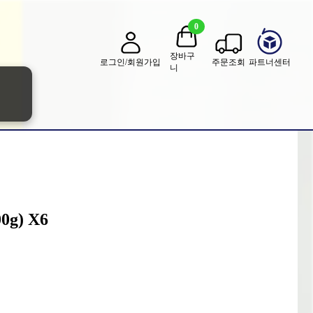
0
장바구
로그인/회원가입
주문조회
파트너센터
니
g) X6