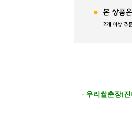
-
우리쌀춘장(진미