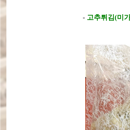
-
고추튀김(미가식