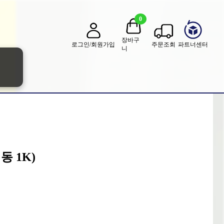
0
장바구
로그인/회원가입
주문조회
파트너센터
니
 1K)