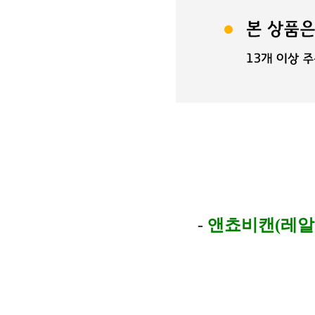
-
앤쵸비캔(레알마