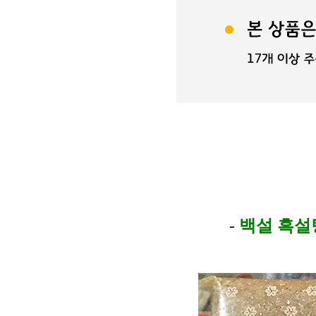
-
백설 흑설탕