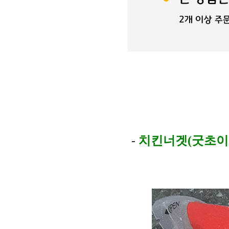
-
치킨너겟(굿초이스