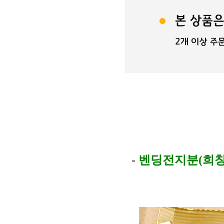
-
벤딩전지분(희창유