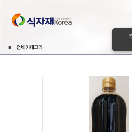
본
≡
전체 카테고리