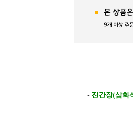
-
진간장(삼화식품