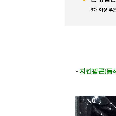
-
치킨팝콘(동해