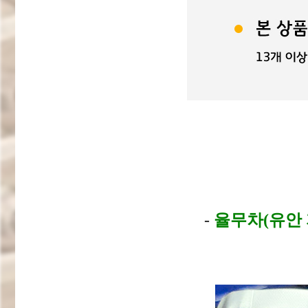
-
율무차(유안 