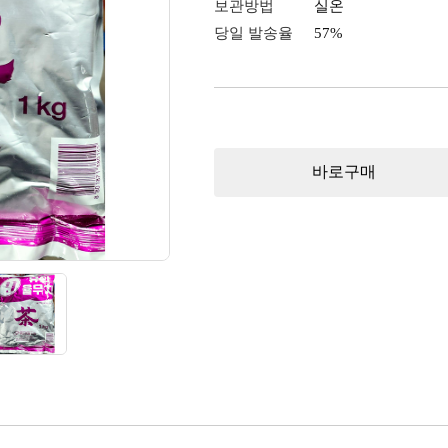
보관방법
실온
당일 발송율
57%
바로구매