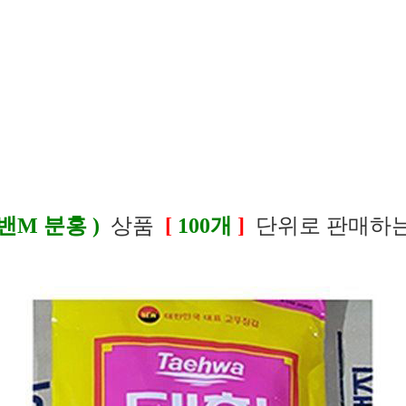
M 분홍 )
상품
[
100개
]
단위로 판매하