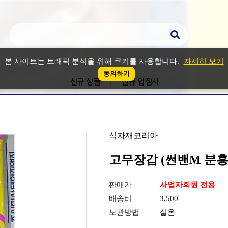
본 사이트는 트래픽 분석을 위해 쿠키를 사용합니다.
자세히 보기
동의하기
신규 상품
신규 입점사
식자재코리아
고무장갑 (썬밴M 분홍)
판매가
사업자회원 전용
배송비
3,500
보관방법
실온