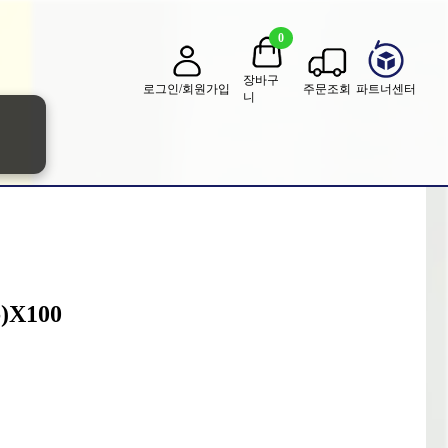
0
장바구
로그인/회원가입
주문조회
파트너센터
니
X100