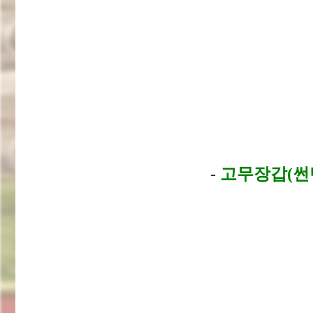
-
고무장갑(썬밴