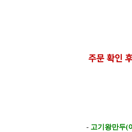
-
고기왕만두(아하